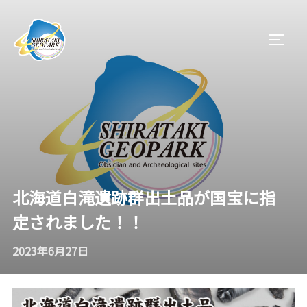
コ
ン
サイド
テ
ン
ツ
へ
ス
キ
ッ
プ
北海道白滝遺跡群出土品が国宝に指
定されました！！
2023年6月27日