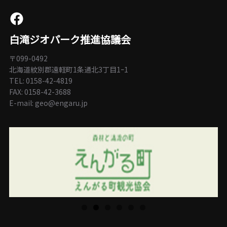
https://www.facebook.com/enmaibun
白滝ジオパーク推進協議会
〒099-0492
北海道紋別郡遠軽町1条通北3丁目1ｰ1
TEL: 0158-42-4819
FAX: 0158-42-3688
E-mail: geo@engaru.jp